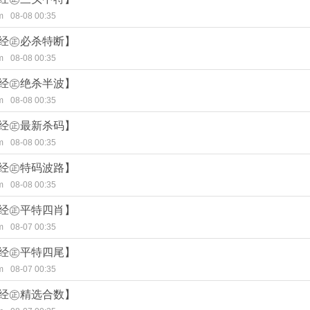
m
08-08 00:35
赌经㊣必杀特断】
m
08-08 00:35
赌经㊣绝杀半波】
m
08-08 00:35
赌经㊣最新杀码】
m
08-08 00:35
赌经㊣特码波路】
m
08-08 00:35
赌经㊣平特四肖】
m
08-07 00:35
赌经㊣平特四尾】
m
08-07 00:35
赌经㊣精选合数】