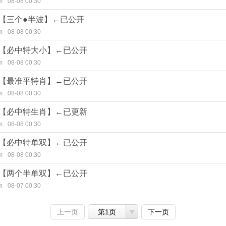
m
08-08 00:30
★→【三个●半波】←已公开
m
08-08 00:30
★→【必中特大小】←已公开
m
08-08 00:30
★→【最准平特肖】←已公开
m
08-08 00:30
★→【必中特生肖】←已更新
m
08-08 00:30
★→【必中特单双】←已公开
m
08-08 00:30
★→【两个半单双】←已公开
m
08-07 00:30
上一页
第1页
下一页