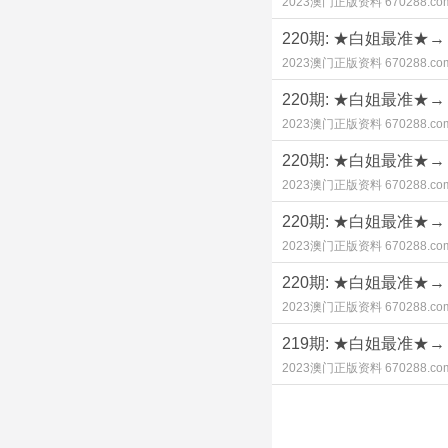
2023澳门正版资料 670288.co
220期: ★白姐最准
2023澳门正版资料 670288.co
220期: ★白姐最准
2023澳门正版资料 670288.co
220期: ★白姐最准
2023澳门正版资料 670288.co
220期: ★白姐最准
2023澳门正版资料 670288.co
220期: ★白姐最准
2023澳门正版资料 670288.co
219期: ★白姐最准
2023澳门正版资料 670288.co