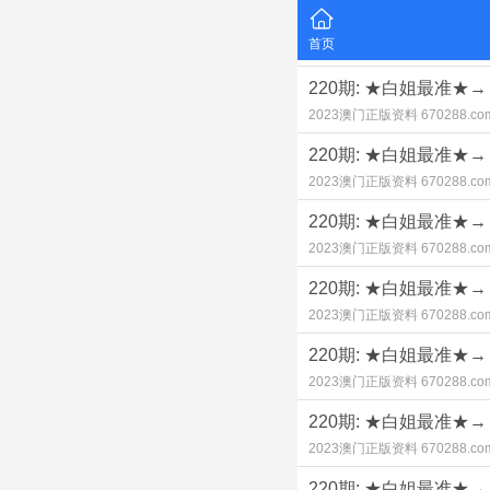
首页
220期: ★白姐最准
2023澳门正版资料 670288.co
220期: ★白姐最准
2023澳门正版资料 670288.co
220期: ★白姐最准
2023澳门正版资料 670288.co
220期: ★白姐最准
2023澳门正版资料 670288.co
220期: ★白姐最准
2023澳门正版资料 670288.co
220期: ★白姐最准
2023澳门正版资料 670288.co
220期: ★白姐最准