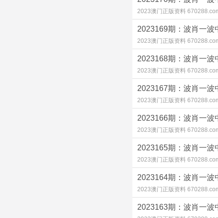
2023澳门正版资料 670288.co
2023169期：波肖一波
2023澳门正版资料 670288.co
2023168期：波肖一波
2023澳门正版资料 670288.co
2023167期：波肖一波
2023澳门正版资料 670288.co
2023166期：波肖一波
2023澳门正版资料 670288.co
2023165期：波肖一波
2023澳门正版资料 670288.co
2023164期：波肖一波
2023澳门正版资料 670288.co
2023163期：波肖一波