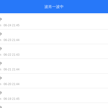
波肖一波中
中
m
06-24 21:45
中
m
06-23 21:44
中
m
06-22 21:43
中
m
06-21 21:44
中
m
06-20 21:44
中
m
06-19 21:45
中