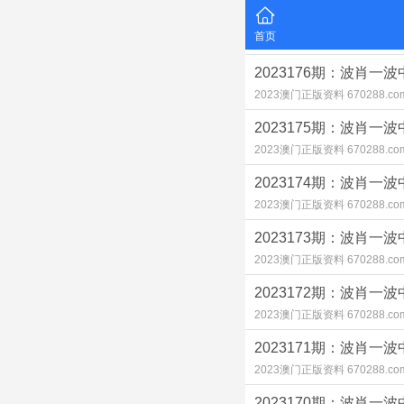
首页
2023176期：波肖一波
2023澳门正版资料 670288.co
2023175期：波肖一波
2023澳门正版资料 670288.co
2023174期：波肖一波
2023澳门正版资料 670288.co
2023173期：波肖一波
2023澳门正版资料 670288.co
2023172期：波肖一波
2023澳门正版资料 670288.co
2023171期：波肖一波
2023澳门正版资料 670288.co
2023170期：波肖一波